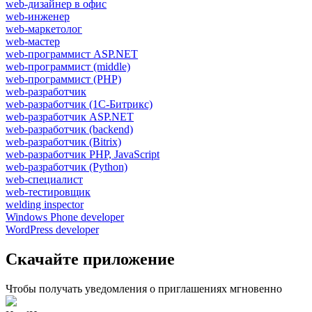
web-дизайнер в офис
web-инженер
web-маркетолог
web-мастер
web-программист ASP.NET
web-программист (middle)
web-программист (PHP)
web-разработчик
web-разработчик (1С-Битрикс)
web-разработчик ASP.NET
web-разработчик (backend)
web-разработчик (Bitrix)
web-разработчик PHP, JavaScript
web-разработчик (Python)
web-специалист
web-тестировщик
welding inspector
Windows Phone developer
WordPress developer
Скачайте приложение
Чтобы получать уведомления о приглашениях мгновенно