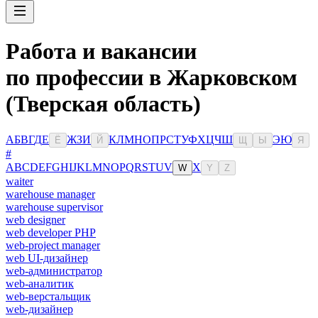
Работа и вакансии
по профессии в Жарковском
(Тверская область)
А
Б
В
Г
Д
Е
Ж
З
И
К
Л
М
Н
О
П
Р
С
Т
У
Ф
Х
Ц
Ч
Ш
Э
Ю
Ё
Й
Щ
Ы
Я
#
A
B
C
D
E
F
G
H
I
J
K
L
M
N
O
P
Q
R
S
T
U
V
X
W
Y
Z
waiter
warehouse manager
warehouse supervisor
web designer
web developer PHP
web-project manager
web UI-дизайнер
web-администратор
web-аналитик
web-верстальщик
web-дизайнер